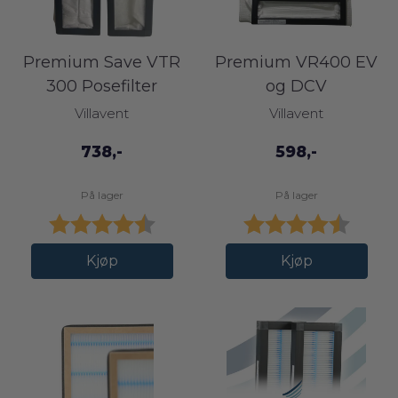
Premium Save VTR
Premium VR400 EV
300 Posefilter
og DCV
Villavent
Villavent
738,-
598,-
På lager
På lager
Karakter:
4.3 av 5 mulige
Karakter:
4.5 av
Kjøp
Kjøp