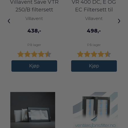
Villavent Save VTR
VR 400 DC, E OG
250/B filtersett
EC Filtersett til
‹
›
Villavent
Villavent
Villavent
438,-
498,-
På lager
På lager
Karakter:
4.7 av 5 mulige
Karakter:
4.6 av 
Kjøp
Kjøp