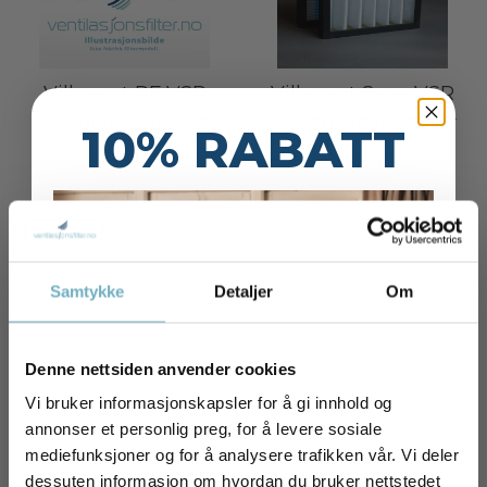
Villavent PF VSR
Villavent Save VSR
500 plate filtersett
150 std. filtersett før
10% RABATT
2019
Villavent
Villavent
498,-
438,-
På lager
På lager
Karakter:
5.0 av 5 mulige
Karakter:
4.0 av
Samtykke
Detaljer
Om
Kjøp
Kjøp
Denne nettsiden anvender cookies
Vi bruker informasjonskapsler for å gi innhold og
annonser et personlig preg, for å levere sosiale
mediefunksjoner og for å analysere trafikken vår. Vi deler
dessuten informasjon om hvordan du bruker nettstedet