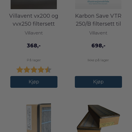
Villavent vx200 og
Karbon Save VTR
vvx250 filtersett
250/B filtersett til
Villavent
Villavent
Villavent
368,-
698,-
På lager
Ikke på lager
Karakter:
4.6 av 5 mulige
Kjøp
Kjøp