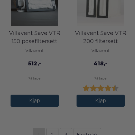
Villavent Save VTR
Villavent Save VTR
150 posefiltersett
200 filtersett
(Før okt. ...
Villavent
Villavent
512,-
418,-
På lager
På lager
Karakter:
4.5 av
Kjøp
Kjøp
1
2
3
Neste >>