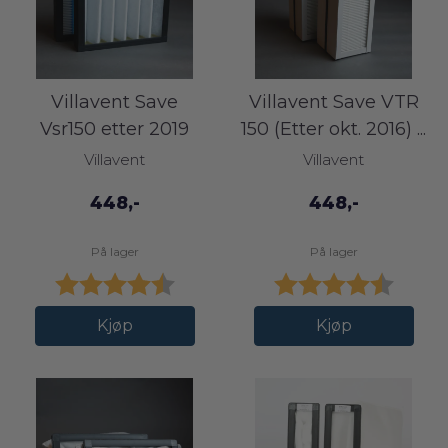
Villavent Save
Villavent Save VTR
Vsr150 etter 2019
150 (Etter okt. 2016) ...
filtersett
Villavent
Villavent
448,-
448,-
På lager
På lager
Karakter:
4.5 av 5 mulige
Karakter:
4.6 av
Kjøp
Kjøp