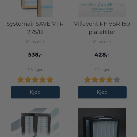
Systemair SAVE VTR
Villavent PF VSR 150
275/B
platefilter
Villavent
Villavent
538,-
428,-
På lager
På lager
Karakter:
5.0 av 5 mulige
Karakter:
4.0 av
Kjøp
Kjøp