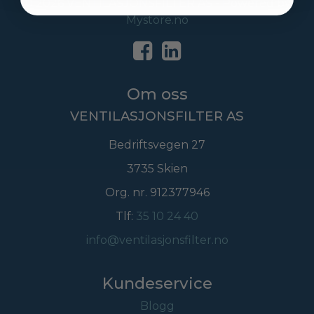
© 2026 VENTILASJONSFILTER AS - Powered by
Mystore.no
Om oss
VENTILASJONSFILTER AS
Bedriftsvegen 27
3735 Skien
Org. nr. 912377946
Tlf:
35 10 24 40
info@ventilasjonsfilter.no
Kundeservice
Blogg