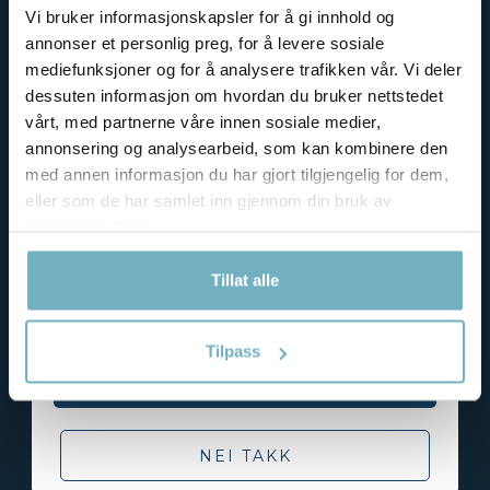
Vi bruker informasjonskapsler for å gi innhold og
annonser et personlig preg, for å levere sosiale
VENTILASJONSFILTER AS
mediefunksjoner og for å analysere trafikken vår. Vi deler
dessuten informasjon om hvordan du bruker nettstedet
Velkommen til Ventilasjonsfilter.no - din nettbutikk
vårt, med partnerne våre innen sosiale medier,
for høykvalitets filter til hjem og næring. Vi har filter
annonsering og analysearbeid, som kan kombinere den
til
Flexit
,
Villavent
,
Salda
,
Exvent
med flere!
med annen informasjon du har gjort tilgjengelig for dem,
Vi er en fleksibel bedrift som har mulighet til egen
eller som de har samlet inn gjennom din bruk av
produksjon av filter, som gjør at vi kan hive oss
Få rabatt på ditt første kjøp ved
tjenestene deres.
rundt og levere komplekse ordre veldig hurtig.
påmelding til nyhetsbrev!
Vi forhandler også
Eurovent godkjente
filter til
Tillat alle
større eiendomsprosjekter, kjøpesenter og industri.
E-postadresse
Med vår kompetanse, leverandører relasjon og
mulighet til egenproduksjon til vi hjelpe deg i alle
Tilpass
tilfeller
FÅ DIN RABATTKODE
NEI TAKK