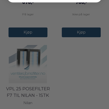
678,-
768,-
På lager
Ikke på lager
Kjøp
Kjøp
VPL 25 POSEFILTER
F7 TIL NILAN - 1STK
FILTER
Nilan