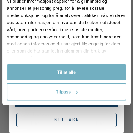
258,-
288,-
Vi bruker informasjonskapsler for å gi innhold og
annonser et personlig preg, for å levere sosiale
mediefunksjoner og for å analysere trafikken vår. Vi deler
På lager
På lager
dessuten informasjon om hvordan du bruker nettstedet
vårt, med partnerne våre innen sosiale medier,
annonsering og analysearbeid, som kan kombinere den
Kjøp
Kjøp
med annen informasjon du har gjort tilgjengelig for dem,
eller som de har samlet inn gjennom din bruk av
Få rabatt på ditt første kjøp ved
tjenestene deres.
påmelding til nyhetsbrev!
Tillat alle
E-postadresse
Tilpass
FÅ DIN RABATTKODE
Nilan VPL 25
Nilan VPM 120
posefiltersett
NEI TAKK
Nilan
Nilan