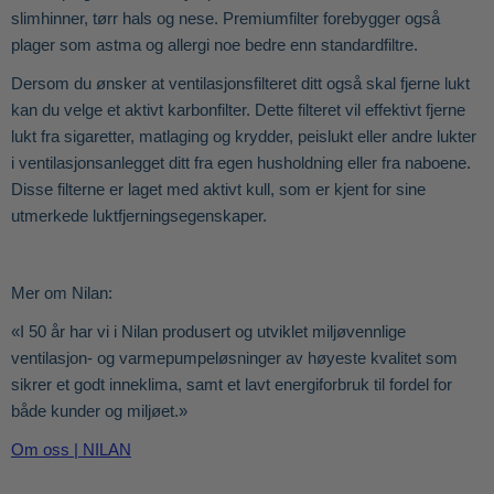
slimhinner, tørr hals og nese. Premiumfilter forebygger også
plager som astma og allergi noe bedre enn standardfiltre.
Dersom du ønsker at ventilasjonsfilteret ditt også skal fjerne lukt
kan du velge et aktivt karbonfilter. Dette filteret vil effektivt fjerne
lukt fra sigaretter, matlaging og krydder, peislukt eller andre lukter
i ventilasjonsanlegget ditt fra egen husholdning eller fra naboene.
Disse filterne er laget med aktivt kull, som er kjent for sine
utmerkede luktfjerningsegenskaper.
Mer om Nilan:
«I 50 år har vi i Nilan produsert og utviklet miljøvennlige
ventilasjon- og varmepumpeløsninger av høyeste kvalitet som
sikrer et godt inneklima, samt et lavt energiforbruk til fordel for
både kunder og miljøet.»
Om oss | NILAN