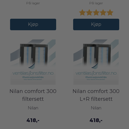
På lager
På lager
Karakter:
5.0 av
Kjøp
Kjøp
Nilan comfort 300
Nilan comfort 300
filtersett
L+R filtersett
Nilan
Nilan
418,-
418,-