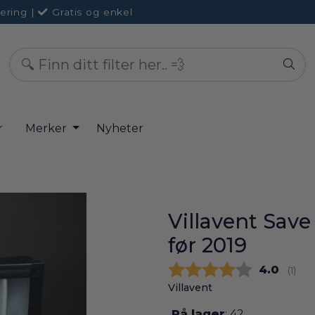
ering
|
Gratis og enkel
r
Merker
Nyheter
Villavent Save 
før 2019
Gjennom
4.0
(
stem
1
)
Villavent
På lager
: 42