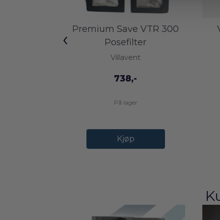
Premium Save VTR 300
‹
Posefilter
Villavent
738,-
På lager
Kjøp
K