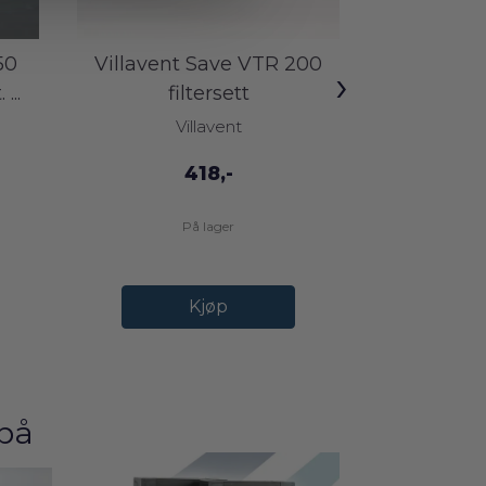
50
Villavent Save VTR 200
Villaven
›
...
filtersett
fi
Villavent
V
418,-
På lager
Kjøp
på