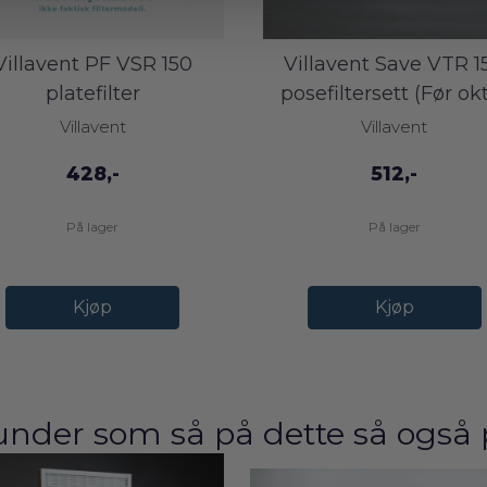
Villavent PF VSR 150
Villavent Save VTR 1
platefilter
posefiltersett (Før okt. 
Villavent
Villavent
428,-
512,-
På lager
På lager
Kjøp
Kjøp
under som så på dette så også 