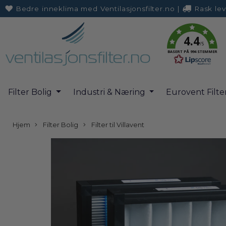
Bedre inneklima med Ventilasjonsfilter.no
|
Rask lev
retur
4.4
/5
BASERT PÅ 994 STEMMER
Filter Bolig
Industri & Næring
Eurovent Filte
Hjem
Filter Bolig
Filter til Villavent