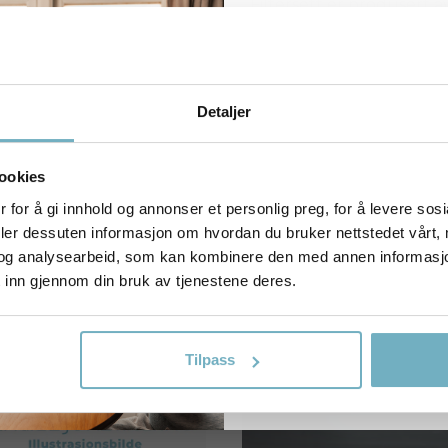
Filtersett er produsert av
Norsk filterstandard EN 7
10% R
av 2018. Våre filter t
både på kvalitet og pris
Ven
Detaljer
Få rabatt på ditt f
påmelding til n
ookies
 for å gi innhold og annonser et personlig preg, for å levere sos
E-postadresse
Alternative produkter
deler dessuten informasjon om hvordan du bruker nettstedet vårt,
og analysearbeid, som kan kombinere den med annen informasjon d
 inn gjennom din bruk av tjenestene deres.
FÅ DIN RABA
NEI TA
Tilpass