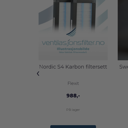
Nordic S4 Karbon filtersett
Swe
‹
Flexit
988,-
På lager