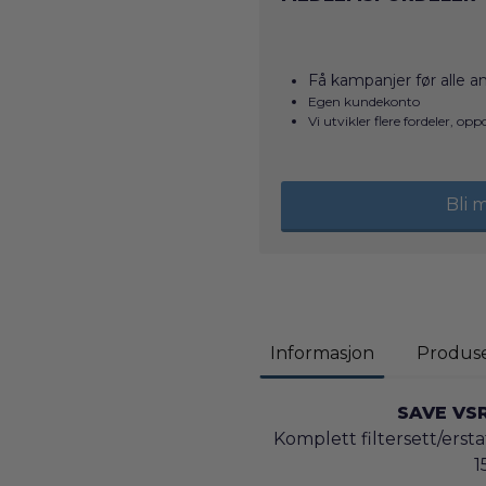
Få kampanjer før alle a
Egen kundekonto
Vi utvikler flere fordeler, op
Bli
Informasjon
Produs
SAVE VSR
Komplett filtersett/ersta
1