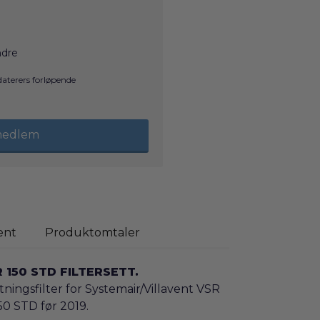
ndre
pdaterers forløpende
 medlem
ent
Produktomtaler
 150 STD FILTERSETT.
tningsfilter for Systemair/Villavent VSR
50 STD før 2019.