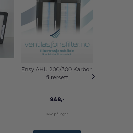
Ensy AHU 200/300 Karbon
Exvent
›
filtersett
fi
948,-
Ikke på lager