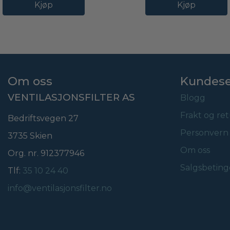
Kjøp
Kjøp
Om oss
Kundese
VENTILASJONSFILTER AS
Blogg
Frakt og re
Bedriftsvegen 27
Personvern
3735 Skien
Om oss
Org. nr. 912377946
Salgsbeting
Tlf:
35 10 24 40
info@ventilasjonsfilter.no