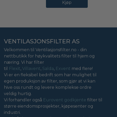
Kjøp
VENTILASJONSFILTER AS
Velkommen til Ventilasjonsfilter.no - din
nettbutikk for høykvalitets filter til hjem og
næring. Vi har filter
til
Flexit
,
Villavent
,
Salda
,
Exvent
med flere!
Vi er en fleksibel bedrift som har mulighet til
egen produksjon av filter, som gjør at vi kan
hive oss rundt og levere komplekse ordre
veldig hurtig.
Vi forhandler også
Eurovent godkjente
filter til
større eiendomsprosjekter, kjøpesenter og
industri.