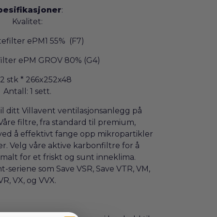
pesifikasjoner
:
Kvalitet:
tefilter ePM1 55% (F7)
efilter ePM GROV 80% (G4)
 2 stk * 266x252x48
Antall: 1 sett.
til ditt Villavent ventilasjonsanlegg på
 Våre filtre, fra standard til premium,
ved å effektivt fange opp mikropartikler
. Velg våre aktive karbonfiltre for å
malt for et friskt og sunt inneklima.
t-seriene som Save VSR, Save VTR, VM,
VR, VX, og VVX.