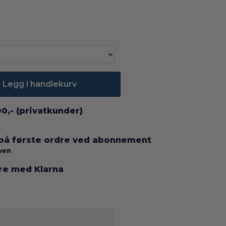
Legg i handlekurv
00,- (privatkunder)
 på første ordre ved abonnement
rven
ere med Klarna