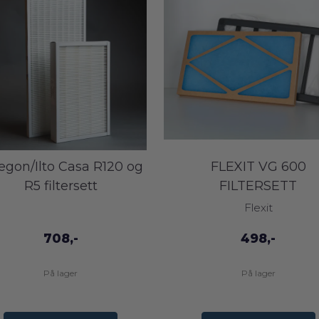
gon/Ilto Casa R120 og
FLEXIT VG 600
R5 filtersett
FILTERSETT
Flexit
708,-
498,-
På lager
På lager