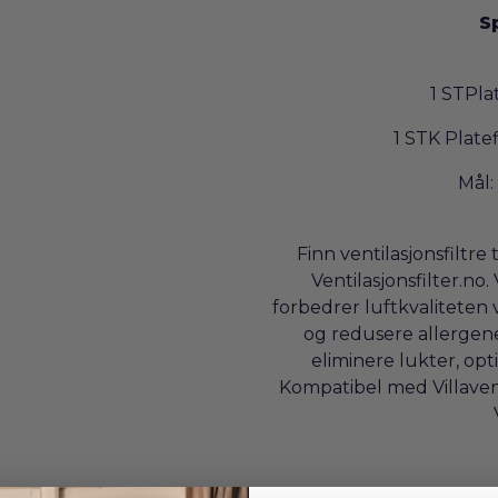
S
1 STPla
1 STK Plat
Mål:
Finn ventilasjonsfiltre 
Ventilasjonsfilter.no.
forbedrer luftkvaliteten 
og redusere allergener
eliminere lukter, opti
Kompatibel med Villaven