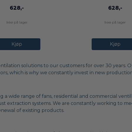
628,-
628,-
Ikke på lager
Ikke på lager
Kjøp
Kjøp
tilation solutions to our customers for over 30 years. O
rs, which is why we constantly invest in new productio
ng a wide range of fans, residential and commercial venti
 dust extraction systems. We are constantly working to m
ewal of existing products.