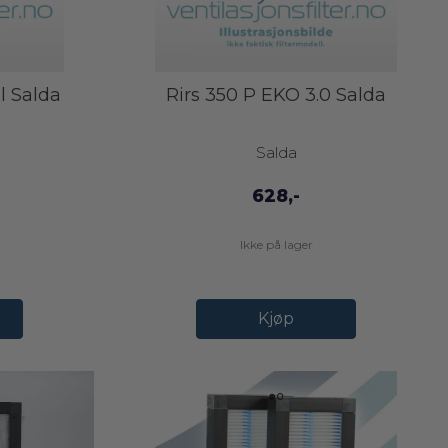
il Salda
Rirs 350 P EKO 3.0 Salda
Salda
628,-
Ikke på lager
Kjøp