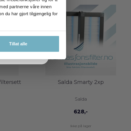
 med partnerne våre innen
u har gjort tilgjengelig for
TTKODE
KK
Tillat alle
iltersett
Salda Smarty 2xp
Salda
628,-
Ikke på lager