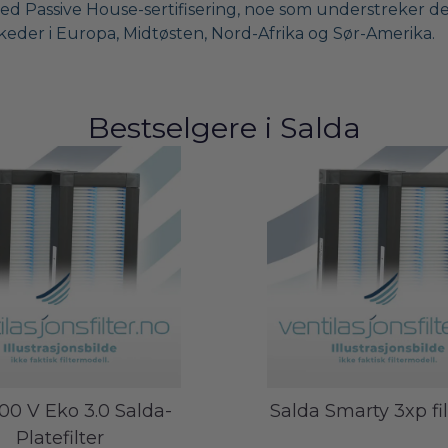
assive House-sertifisering, noe som understreker dere
keder i Europa, Midtøsten, Nord-Afrika og Sør-Amerika.
Bestselgere i
Salda
700 V Eko 3.0 Salda-
Salda Smarty 3xp fil
Platefilter