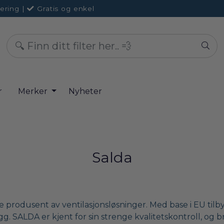
ering
|
Gratis og enkel
r
Merker
Nyheter
Salda
 produsent av ventilasjonsløsninger. Med base i EU tilbyr
g. SALDA er kjent for sin strenge kvalitetskontroll, og