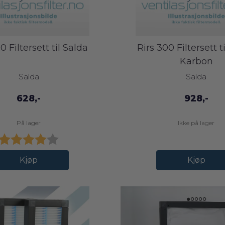
0 Filtersett til Salda
Rirs 300 Filtersett t
Karbon
Salda
Salda
628,-
928,-
På lager
Ikke på lager
Karakter:
4.0 av 5 mulige
Kjøp
Kjøp