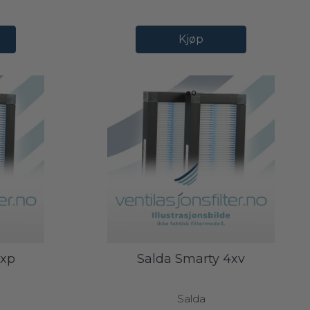
Kjøp
4xp
Salda Smarty 4xv
Salda