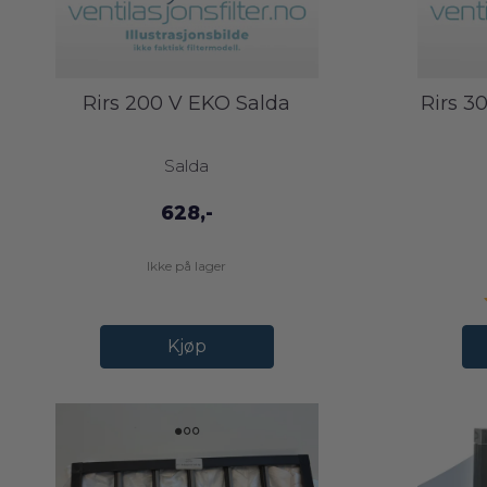
Rirs 200 V EKO Salda
Rirs 30
Salda
628,-
Ikke på lager
Kjøp