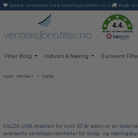
Bedre inneklima med Ventilasjonsfilter.no
|
Rask lev
retur
4.4
/5
BASERT PÅ 994 STEMMER
Filter Bolig
Industri & Næring
Eurovent Filte
Hjem
Merker
Salda
SALDA UAB, etablert for over 30 år siden, er en ledende
avanserte ventilasjonsenheter for bolig- og næringsbyg