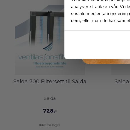
analysere trafikken vår. Vi 
sosiale medier, annonsering 
dem, eller som de har samlet
Salda 700 Filtersett til Salda
Salda 
Salda
728,-
Ikke på lager