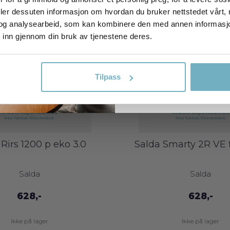
E-postadresse
deler dessuten informasjon om hvordan du bruker nettstedet vårt,
og analysearbeid, som kan kombinere den med annen informasjon d
 inn gjennom din bruk av tjenestene deres.
FÅ DIN RABA
NEI TA
Tilpass
Rirs 1200 p eko 3.0
Salda Smarty 2R VE f
Salda
Salda
628,-
628,-
Ikke på lager
Ikke på lager