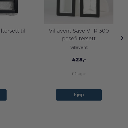
tersett til
Villavent Save VTR 300
›
posefiltersett
Villavent
428,-
På lager
Kjøp