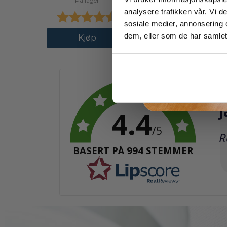
På lager
analysere trafikken vår. Vi 
Karakter:
4.4 av 5 mulige
sosiale medier, annonsering 
dem, eller som de har samlet
Kjøp
F
K
4.4
/5
T
R
BASERT PÅ 994 STEMMER