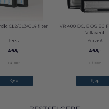
rdic CL2/CL3/CL4 filter
VR 400 DC, E OG EC Fil
Villavent
Flexit
Villavent
498,-
498,-
På lager
På lager
Kjøp
Kjøp
BESTSELGERE