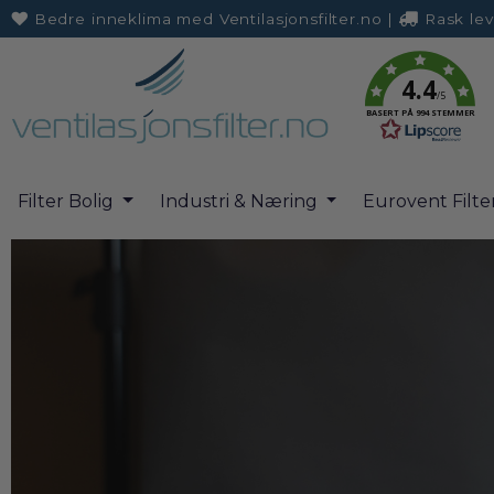
Bedre inneklima med Ventilasjonsfilter.no
|
Rask lev
retur
4.4
/5
BASERT PÅ 994 STEMMER
Filter Bolig
Industri & Næring
Eurovent Filte