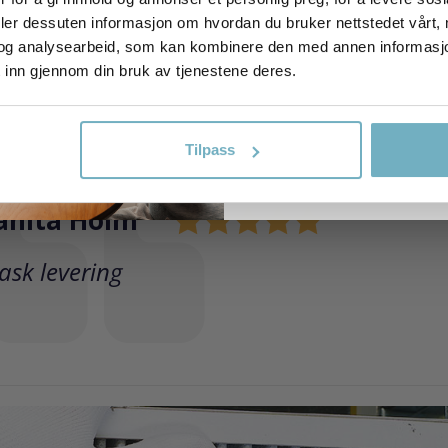
På lager
På lager
E-postadresse
deler dessuten informasjon om hvordan du bruker nettstedet vårt,
Karakter:
4.7 av 5 mulige
Karakter:
og analysearbeid, som kan kombinere den med annen informasjon d
 inn gjennom din bruk av tjenestene deres.
Kjøp
Kjøp
FÅ DIN RABA
NEI TA
Tilpass
orfatter:
ari Utne
ekst:
ask levering!